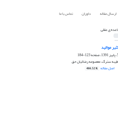
ارسال مقاله
داوران
تماس با ما
اعده ی عقلی
ثیر موالید
123-184
طیبه سترگ، معصومه رضائیان حق
اصل مقاله
466.52 K