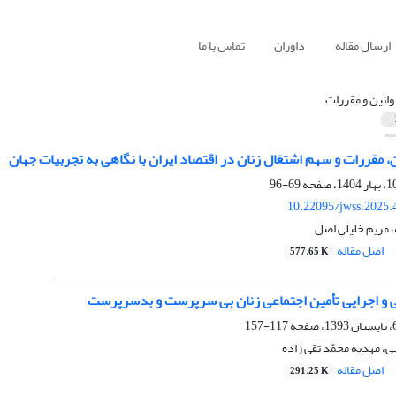
ارسال مقاله
داوران
تماس با ما
وانین و مقررات
ن، مقررات و سهم اشتغال زنان در اقتصاد ایران با نگاهی به تجربیات جهان
69-96
10.22095/jwss.2025.
، مریم خلیلی اصل
اصل مقاله
577.65 K
 و اجرایی تأمین اجتماعی زنان بی سرپرست و بدسرپرست
117-157
ی، مهدیه محمّد تقی زاده
اصل مقاله
291.25 K