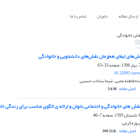
ارسال مقاله
داوران
تماس با ما
قش خانوادگی
لش‌های ایفای هم‌زمان نقش‌های دانشجویی و خانوادگی
32-63
10.22095/jwss
یده فاطمه محبی، شیما سادات حسینی
اصل مقاله
3.6 M
ش های خانوادگی و اجتماعی بانوان و ارائه ی الگوی مناسب برای زندگی خا
7-46
روزه کرمی
اصل مقاله
399.35 K