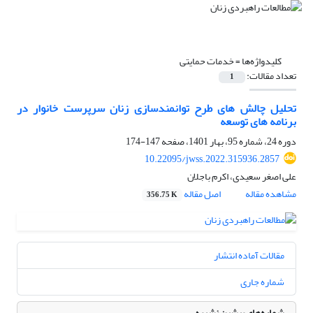
کلیدواژه‌ها =
خدمات حمایتی
تعداد مقالات:
1
تحلیل چالش های طرح توانمندسازی زنان سرپرست خانوار در
برنامه های توسعه
دوره 24، شماره 95، بهار 1401، صفحه
147-174
10.22095/jwss.2022.315936.2857
علی اصغر سعیدی، اکرم باجلان
مشاهده مقاله
اصل مقاله
356.75 K
مقالات آماده انتشار
شماره جاری
شماره‌های پیشین نشریه