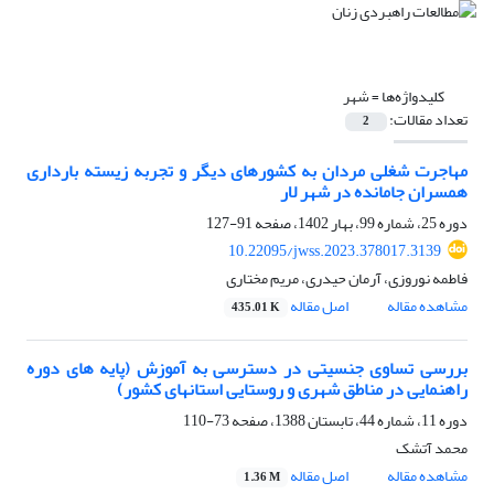
کلیدواژه‌ها =
شهر
تعداد مقالات:
2
مهاجرت شغلی مردان به کشورهای دیگر و تجربه زیسته بارداری
همسران جامانده در شهر لار
دوره 25، شماره 99، بهار 1402، صفحه
91-127
10.22095/jwss.2023.378017.3139
فاطمه نوروزی، آرمان حیدری، مریم مختاری
مشاهده مقاله
اصل مقاله
435.01 K
بررسی تساوی جنسیتی در دسترسی به آموزش (پایه های دوره
راهنمایی در مناطق شهری و روستایی استانهای کشور)
دوره 11، شماره 44، تابستان 1388، صفحه
73-110
محمد آتشک
مشاهده مقاله
اصل مقاله
1.36 M