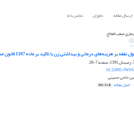
ارسال مقاله
داوران
تماس با ما
یماری صعب العلاج
قه بر هزینه‌های درمانی و بهداشتی زن با تاکید بر ماده 1107 قانون مدنی
7-28
10.22095/JWSS
ین حاجی حسینی
اصل مقاله
383.55 K