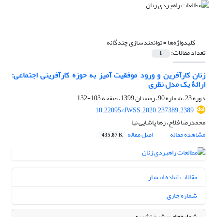
کلیدواژه‌ها =
توانمندسازی چندگانه
تعداد مقالات:
1
زنان کارآفرین و ورود موفقیت‏ آمیز به حوزه کارآفرینی اجتماعی:
ارائۀ یک مدل نظری
دوره 23، شماره 90، زمستان 1399، صفحه
103-132
10.22095/JWSS.2020.237389.2389
محمدرضا فلاح، رها پاشایی نیا
مشاهده مقاله
اصل مقاله
435.87 K
مقالات آماده انتشار
شماره جاری
شماره‌های پیشین نشریه