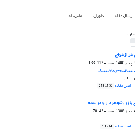
ارسال مقاله
داوران
تماس با ما
جازات
در ازدواج
113-133
10.22095/jwss.2022.
 غلامی
اصل مقاله
258.15 K
 با زن شوهردار و در عده
43-78
اصل مقاله
1.12 M