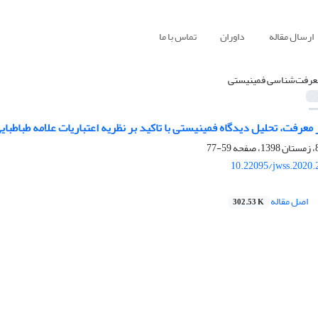
ارسال مقاله
داوران
تماس با ما
عرفت‌شناسی فمینیستی
معرفت، تحلیل دیدگاه فمینیستی با تاکید بر نظریه اعتباریات علامه طباطبای
59-77
10.22095/jwss.2020.
اصل مقاله
302.53 K