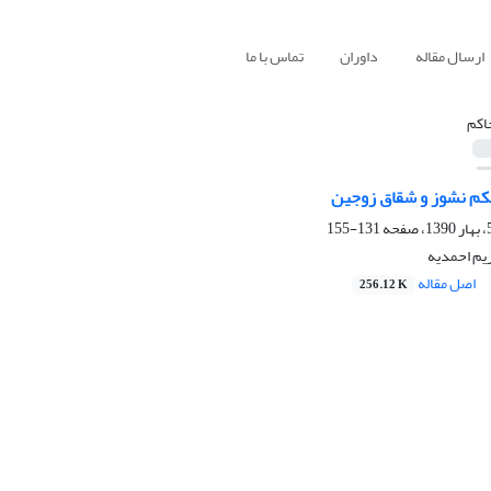
ارسال مقاله
داوران
تماس با ما
اکم
حکم نشوز و شقاق زوجین
131-155
یم احمدیه
اصل مقاله
256.12 K