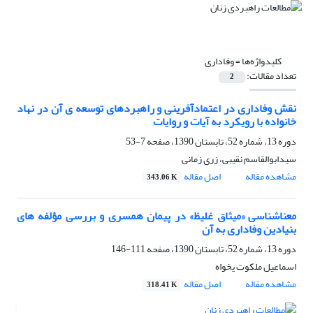
کلیدواژه‌ها =
وفاداری
تعداد مقالات:
2
نقش وفاداری در اعتمادآفرینی و راهبردهای توسعه ی آن در نهاد
خانواده با رویکرد به آیات و روایات
دوره 13، شماره 52، تابستان 1390، صفحه
7-53
سیدابوالقاسم نقیبی، زری زمانی
مشاهده مقاله
اصل مقاله
343.06 K
معناشناسی «میثاق غلیظ» در پیمان همسری و بررسی مؤلفه های
بنیادین وفاداری به آن
دوره 13، شماره 52، تابستان 1390، صفحه
111-146
اسماعیل ملکوت یخواه
مشاهده مقاله
اصل مقاله
318.41 K