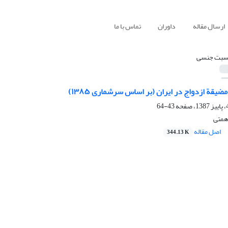
ارسال مقاله
داوران
تماس با ما
سبت جنسی
قة ازدواج در ایران (بر اساس سرشماری ۱۳۸۵)
43-64
همتی
اصل مقاله
344.13 K