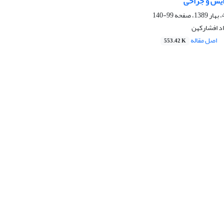
رایش و جراحی
99-140
اد افشارکهن
اصل مقاله
553.42 K