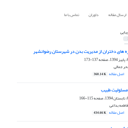
ارسال مقاله
داوران
تماس با ما
یبایی
یزه های دختران از مدیریت بدن در شهرستان رضوانشهر
137-173
ر جمالی
اصل مقاله
360.14 K
 مسئولیت طبیب
115-166
اطمه بداغی
اصل مقاله
434.66 K