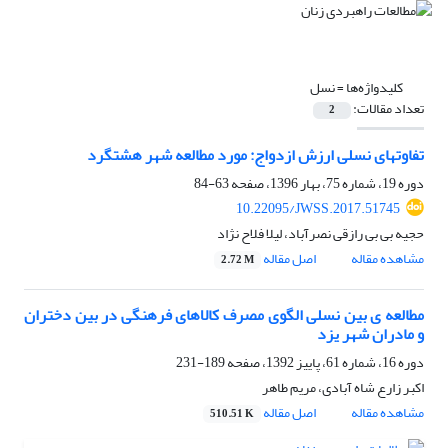
کلیدواژه‌ها =
نسل
تعداد مقالات:
2
تفاوتهای نسلی ارزش ازدواج: مورد مطالعه شهر هشتگرد
دوره 19، شماره 75، بهار 1396، صفحه
63-84
10.22095/JWSS.2017.51745
حجیه بی بی رازقی نصرآباد، لیلا فلاح نژاد
مشاهده مقاله
اصل مقاله
2.72 M
مطالعه ی بین نسلی الگوی مصرف کالاهای فرهنگی در بین دختران
و مادران شهر یزد
دوره 16، شماره 61، پاییز 1392، صفحه
189-231
اکبر زارع شاه آبادی، مریم طاهر
مشاهده مقاله
اصل مقاله
510.51 K