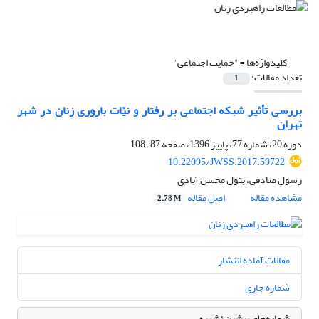
کلیدواژه‌ها =
"حمایت اجتماعی"
تعداد مقالات:
1
بررسی تأثیر شبکه اجتماعی بر رفتار و نیّات باروری زنان در شهر
تهران
دوره 20، شماره 77، پاییز 1396، صفحه
87-108
10.22095/JWSS.2017.59722
رسول صادقی، بتول محسن آبادی
مشاهده مقاله
اصل مقاله
2.78 M
مقالات آماده انتشار
شماره جاری
شماره‌های پیشین نشریه