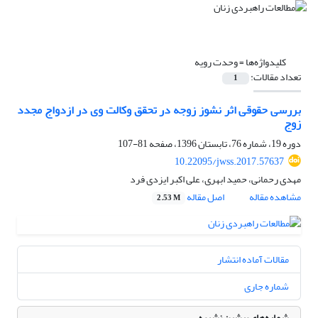
کلیدواژه‌ها =
وحدت رویه
تعداد مقالات:
1
بررسی حقوقی اثر نشوز زوجه در تحقق وکالت وی در ازدواج مجدد
زوج
دوره 19، شماره 76، تابستان 1396، صفحه
81-107
10.22095/jwss.2017.57637
مهدی رحمانی، حمید ابهری، علی اکبر ایزدی فرد
مشاهده مقاله
اصل مقاله
2.53 M
مقالات آماده انتشار
شماره جاری
شماره‌های پیشین نشریه