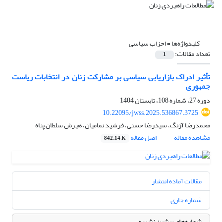
کلیدواژه‌ها =
احزاب سیاسی
تعداد مقالات:
1
تأثیر ادراک بازاریابی سیاسی بر مشارکت زنان در انتخابات ریاست
جمهوری
دوره 27، شماره 108، تابستان 1404
10.22095/jwss.2025.536867.3725
محمدرضا آژنگ، سیدرضا حسنی، فرشید نمامیان، هیرش سلطان پناه
مشاهده مقاله
اصل مقاله
842.14 K
مقالات آماده انتشار
شماره جاری
شماره‌های پیشین نشریه