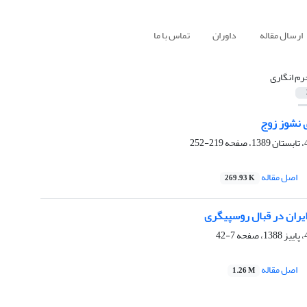
ارسال مقاله
داوران
تماس با ما
رم انگاری
ی نشوز زوج
219-252
اصل مقاله
269.93 K
ران در قبال روسپیگری
7-42
اصل مقاله
1.26 M