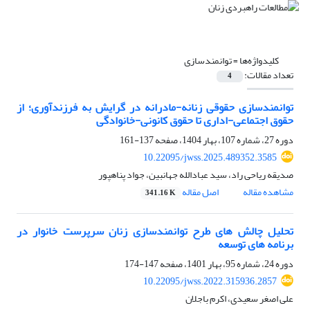
کلیدواژه‌ها =
توانمندسازی
تعداد مقالات:
4
توانمندسازی حقوقی زنانه-مادرانه در گرایش به فرزندآوری؛ از
حقوق اجتماعی-اداری تا حقوق کانونی-خانوادگی
دوره 27، شماره 107، بهار 1404، صفحه
137-161
10.22095/jwss.2025.489352.3585
صدیقه ریاحی راد، سید عبادالله جهانبین، جواد پناهپور
مشاهده مقاله
اصل مقاله
341.16 K
تحلیل چالش های طرح توانمندسازی زنان سرپرست خانوار در
برنامه های توسعه
دوره 24، شماره 95، بهار 1401، صفحه
147-174
10.22095/jwss.2022.315936.2857
علی اصغر سعیدی، اکرم باجلان