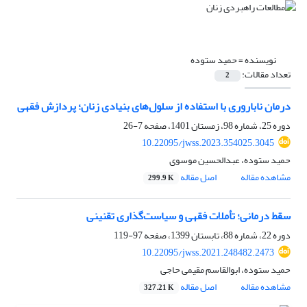
نویسنده =
حمید ستوده
تعداد مقالات:
2
درمان ناباروری با استفاده از سلول‌های بنیادی زنان؛ پردازش فقهی
دوره 25، شماره 98، زمستان 1401، صفحه
7-26
10.22095/jwss.2023.354025.3045
حمید ستوده، عبدالحسین موسوی
مشاهده مقاله
اصل مقاله
299.9 K
سقط درمانی؛ تأملات فقهی و سیاست‌گذاری تقنینی
دوره 22، شماره 88، تابستان 1399، صفحه
97-119
10.22095/jwss.2021.248482.2473
حمید ستوده، ابوالقاسم مقیمی حاجی
مشاهده مقاله
اصل مقاله
327.21 K