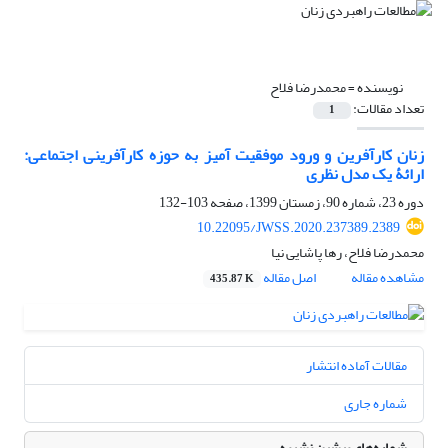
نویسنده =
محمدرضا فلاح
تعداد مقالات:
1
زنان کارآفرین و ورود موفقیت‏ آمیز به حوزه کارآفرینی اجتماعی:
ارائۀ یک مدل نظری
دوره 23، شماره 90، زمستان 1399، صفحه
103-132
10.22095/JWSS.2020.237389.2389
محمدرضا فلاح، رها پاشایی نیا
مشاهده مقاله
اصل مقاله
435.87 K
مقالات آماده انتشار
شماره جاری
شماره‌های پیشین نشریه