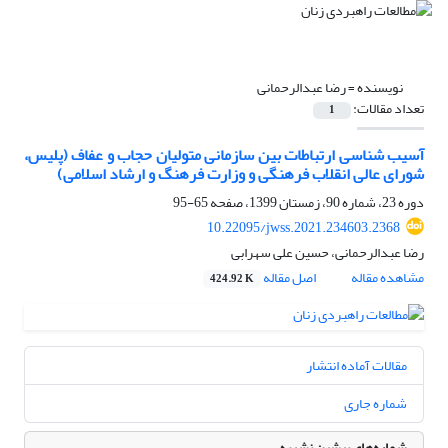
نویسنده =
رضا عبدالرحمانی
تعداد مقالات:
1
آسیب شناسی ارتباطات بین سازمانی متولیان حجاب و عفاف (پلیس،
شورای عالی انقلاب فرهنگی و وزارت فرهنگ و ارشاد اسلامی)
دوره 23، شماره 90، زمستان 1399، صفحه
65-95
10.22095/jwss.2021.234603.2368
رضا عبدالرحمانی، حسین علی سهرابی
مشاهده مقاله
اصل مقاله
424.92 K
مقالات آماده انتشار
شماره جاری
شماره‌های پیشین نشریه