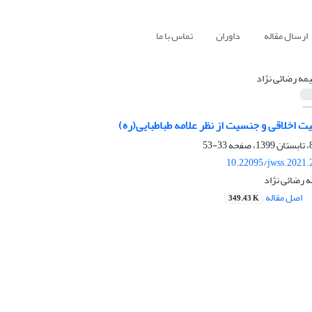
ارسال مقاله
داوران
تماس با ما
مه رضائی نژاد
یت اخلاقی و جنسیت از نظر علامه طباطبایی(ره)
33-53
10.22095/jwss.2021.
 رضائی نژاد
اصل مقاله
349.43 K