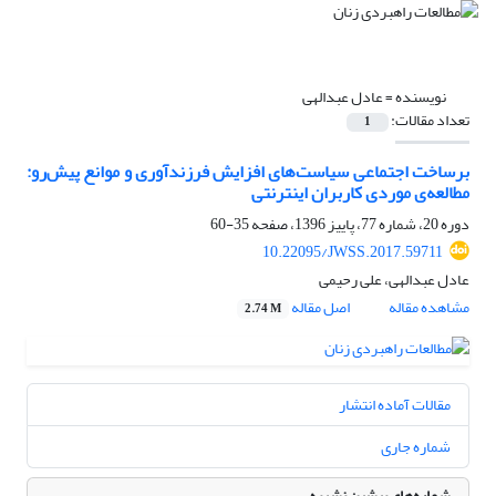
نویسنده =
عادل عبدالهی
تعداد مقالات:
1
برساخت اجتماعی سیاست‌های افزایش فرزندآوری و موانع پیش‌رو:
مطالعه‌ی موردی کاربران اینترنتی
دوره 20، شماره 77، پاییز 1396، صفحه
35-60
10.22095/JWSS.2017.59711
عادل عبدالهی، علی رحیمی
مشاهده مقاله
اصل مقاله
2.74 M
مقالات آماده انتشار
شماره جاری
شماره‌های پیشین نشریه