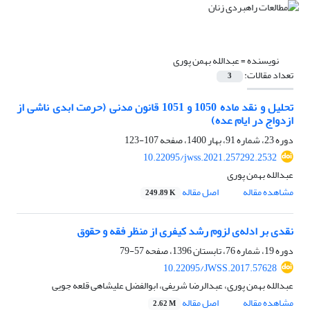
نویسنده =
عبدالله بهمن پوری
تعداد مقالات:
3
تحلیل و نقد ماده 1050 و 1051 قانون مدنی (حرمت ابدی ناشی از
ازدواج در ایام عده)
دوره 23، شماره 91، بهار 1400، صفحه
107-123
10.22095/jwss.2021.257292.2532
عبدالله بهمن پوری
مشاهده مقاله
اصل مقاله
249.89 K
نقدی بر ادله‌ی لزوم رشد کیفری از منظر فقه و حقوق
دوره 19، شماره 76، تابستان 1396، صفحه
57-79
10.22095/JWSS.2017.57628
عبدالله بهمن پوری، عبدالرضا شریفی، ابوالفضل علیشاهی قلعه جویی
مشاهده مقاله
اصل مقاله
2.62 M