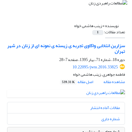
نویسنده =
زینب هاشمی خواه
تعداد مقالات:
1
سزارین انتخابی واکاوی تجربه ی زیسته ی نمونه ای از زنان در شهر
تهران
دوره 18، شماره 71، بهار 1395، صفحه
7-28
10.22095/jwss.2016.33825
فاطمه جواهری، زینب هاشمی خواه
مشاهده مقاله
اصل مقاله
539.31 K
مقالات آماده انتشار
شماره جاری
شماره‌های پیشین نشریه