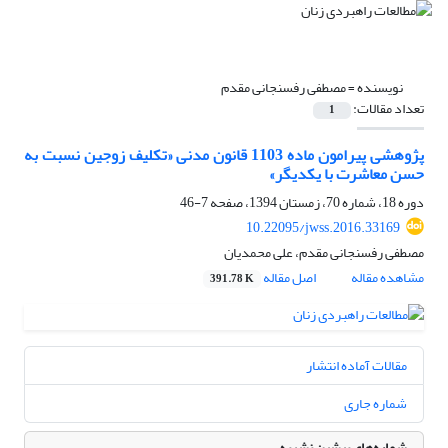
نویسنده =
مصطفی رفسنجانی مقدم
تعداد مقالات:
1
پژوهشی پیرامون ماده 1103 قانون مدنی «تکلیف زوجین نسبت به
حسن معاشرت با یکدیگر»
دوره 18، شماره 70، زمستان 1394، صفحه
7-46
10.22095/jwss.2016.33169
مصطفی رفسنجانی مقدم، علی محمدیان
مشاهده مقاله
اصل مقاله
391.78 K
مقالات آماده انتشار
شماره جاری
شماره‌های پیشین نشریه