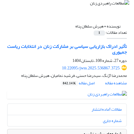
نویسنده =
هیرش سلطان پناه
تعداد مقالات:
1
تأثیر ادراک بازاریابی سیاسی بر مشارکت زنان در انتخابات ریاست
جمهوری
دوره 27، شماره 108، تابستان 1404
10.22095/jwss.2025.536867.3725
محمدرضا آژنگ، سیدرضا حسنی، فرشید نمامیان، هیرش سلطان پناه
مشاهده مقاله
اصل مقاله
842.14 K
مقالات آماده انتشار
شماره جاری
شماره‌های پیشین نشریه