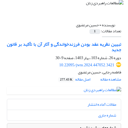
نویسنده =
حسین مرتضوی
تعداد مقالات:
1
تبیین نظریه عقد بودن فرزندخواندگی و آثار آن با تأکید بر قانون
جدید
دوره 26، شماره 103، بهار 1403، صفحه
9-30
10.22095/jwss.2024.447052.3421
فاطمه رجایی، حسین مرتضوی
مشاهده مقاله
اصل مقاله
277.43 K
مقالات آماده انتشار
شماره جاری
شماره‌های پیشین نشریه