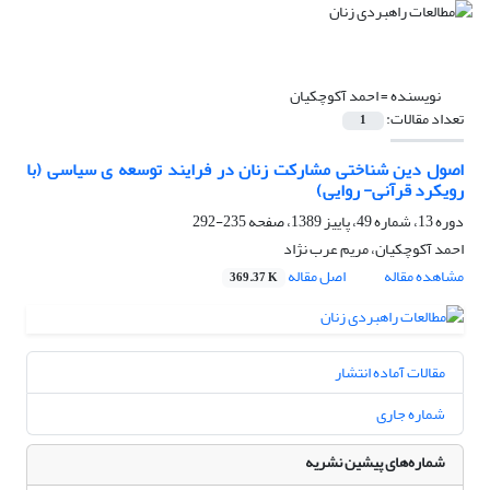
نویسنده =
احمد آکوچکیان
تعداد مقالات:
1
اصول دین شناختی مشارکت زنان در فرایند توسعه ی سیاسی (با
رویکرد قرآنی- روایی)
دوره 13، شماره 49، پاییز 1389، صفحه
235-292
احمد آکوچکیان، مریم عرب نژاد
مشاهده مقاله
اصل مقاله
369.37 K
مقالات آماده انتشار
شماره جاری
شماره‌های پیشین نشریه