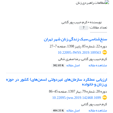
نویسنده =
کرم حبیب پور گتابی
تعداد مقالات:
7
سنخ‌شناسی سبک زندگی زنان شهر تهران
دوره 22، شماره 85، پاییز 1398، صفحه
7-27
10.22095/JWSS.2019.109563
کرم حبیب پور گتابی، رضا صفری شالی
مشاهده مقاله
اصل مقاله
302.03 K
ارزیابی عملکرد سازمان‌های غیردولتی (سمن‌های) کشور در حوزه
ی زنان و خانواده
دوره 20، شماره 79، بهار 1397، صفحه
45-86
10.22095/jwss.2019.142468.1699
کرم حبیب پور گتابی
مشاهده مقاله
اصل مقاله
404.33 K