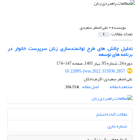
نویسنده =
علی اصغر سعیدی
تعداد مقالات:
1
تحلیل چالش های طرح توانمندسازی زنان سرپرست خانوار در
برنامه های توسعه
دوره 24، شماره 95، بهار 1401، صفحه
147-174
10.22095/jwss.2022.315936.2857
علی اصغر سعیدی، اکرم باجلان
مشاهده مقاله
اصل مقاله
356.75 K
مقالات آماده انتشار
شماره جاری
شماره‌های پیشین نشریه