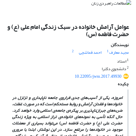
عوامل آرامش خانواده در سبک زندگی امام علی (ع) و
حضرت فاطمه (س)
نویسندگان
2
1
مجید معارف
احمد قماشچی
1
استاد
2
دانشجوی دکترا
10.22095/jwss.2017.49930
چکیده
امروزه، یکی از آسیب‌های جدی فراروی جامعه ناپایداری و تزلزل در
خانواده‌ها و فقدان آرامش و روابط مستحکم است که در صورت غفلت،
ضربه‌های جبران‌ناپذیری بر پیکره‌ی جامعه‌ی اسلامی وارد خواهد کرد.
حال آنکه تأسی به نمونه‌های خانواده‌ی تراز اسلامی به ویژه زندگی
حضرت علی (ع) و حضرت فاطمه (س) می‌تواند بسیاری از معضلات
موجود در خانواده‌ها را مرتفع سازد. در این نوشتار، ابتدا با مروری
اجمالی به چیستی «آرامش خانواده» از منظر قرآن کریم، با نگاهی