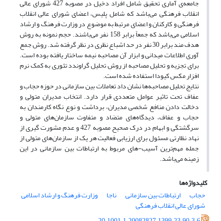
جامعه‌ی آماری تحقیق شامل افراد دخیل در مصوبه 427 شورای عالی
انقلاب فرهنگی می‌باشد که شامل پلیس، اعضای شورای عالی انقلاب
فرهنگی و کارکنان و اعضای مرتبط به موضوع در وزارت فرهنگ و ارشاد
اسلامی می‌باشد که جمعاً برابر 158 نفر می‌باشند. حجم نمونه به روش
هدف مند برابر 30 نفر در حد اشباع نظری در نظر گرفته شد. روش جمع
آوری اطلاعات میدانی و ابزار آن مصاحبه نیمه ساختار یافته بوده است.
برای تجزیه و تحلیل مصاحبه از روش تحلیل گراوندد تئوری به کمک نرم
افزار مکس کیودا استفاده شده است.
نتایج تحلیل مصاحبه‌ها نشان داد تعاملات بین سازمانی در حوزه حجاب و
عفاف تحت تاثیر عوامل متعددی قرار دارد. انتخاب مدیران متولی و
دخالت دادن منافع شخصی مدیران، برداشت و نوع نگاه کارمندان به
حجاب و عفاف، دیدگاه‌های متضاد و متفاوت سازمان‌های متولی و
سرگشتگی و ابهام در درک صحیح مصوبه 427 و عدم مشورت گیری از
نهاد نظارتی مسئول برای ارزیابی فعالیت هر یک از سازمان‌های متولی از
جمله مهم‌ترین آسیب-های مربوط به ارتباطات بین سازمانی در این
زمینه می‌باشد.
کلیدواژه‌ها
حجاب
ارتباطات بین سازمانی
ناجا
وزارت فرهنگ و ارشاد اسلامی
شورای عالی انقلاب فرهنگی
20.1001.1.20082827.1399.23.90.3.6