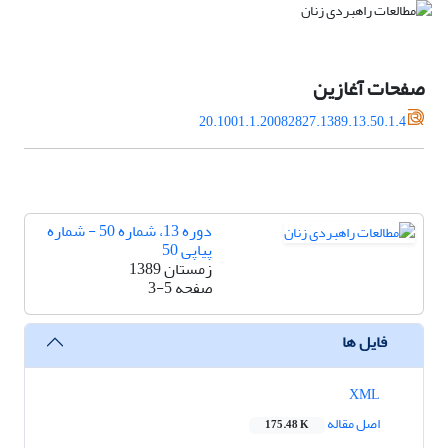
صفحات آغازین
20.1001.1.20082827.1389.13.50.1.4
دوره 13، شماره 50 - شماره
پیاپی 50
زمستان 1389
صفحه
3-5
فایل ها
XML
اصل مقاله
175.48 K