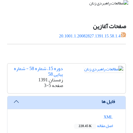
صفحات آغازین
20.1001.1.20082827.1391.15.58.1.4
دوره 15، شماره 58 - شماره
پیاپی 58
زمستان 1391
صفحه
3-5
فایل ها
XML
اصل مقاله
228.45 K