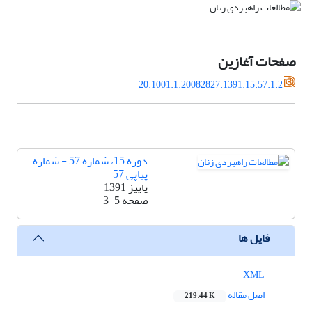
صفحات آغازین
20.1001.1.20082827.1391.15.57.1.2
دوره 15، شماره 57 - شماره
پیاپی 57
پاییز 1391
صفحه
3-5
فایل ها
XML
اصل مقاله
219.44 K