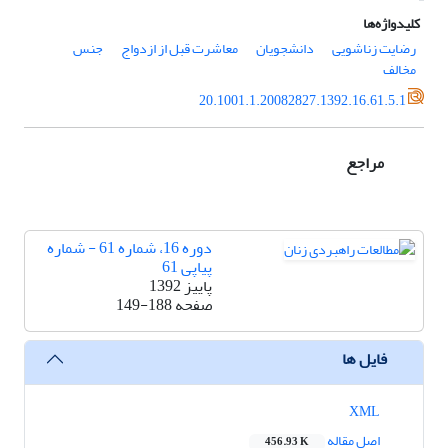
کلیدواژه‌ها
رضایت زناشویی
دانشجویان
معاشرت قبل از ازدواج
جنس
مخالف
20.1001.1.20082827.1392.16.61.5.1
مراجع
دوره 16، شماره 61 - شماره
پیاپی 61
پاییز 1392
صفحه
149-188
فایل ها
XML
اصل مقاله
456.93 K