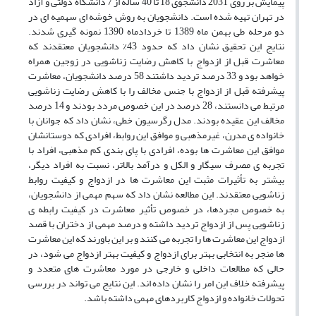
پیمایش بر روی 2031 دانشجوی 18 تا 40 ساله از 7 دانشگاه دولتی و آزاد
در تهران تهیه شده است. دانشجویان به روش خوشه ای سهمیه ای در
دو مرحله طی بهمن ماه 1389 تا خردادماه 1390 نمونه گیری شدند.
نتایج این تحقیق نشان داد که حدود 43% دانشجویان معتقدند که
معاشرت قبل از ازدواج با کاهش رضایت زناشویی در زوجین همراه
خواهد بود و 33 درصد تردید داشتند 58 درصد دانشجویان، معاشرت
پیشرفته قبل از ازدواج با جنس مخالف را با کاهش رضایت زناشویی
مرتبط می دانستند، 28 درصد در این خصوص مردد بودند و 14 درصد
مخالف این عقیده بودند. مدل رگرسیون خطی، نشان داد که جوانان با
خانواده ی مدرن، غیرمذهبی و موافق این روابط، افرادی که دوستانشان
موافق این معاشرت ها بوده، افرادی با پای بندی کم مذهبی، افراد با
تجربه ی مصرف سیگار و الکل و درآمد بالاتر، نسبت به افراد دیگر،
بیشتر به تأثیرات مثبت این معاشرت ها در ازدواج و کیفیت روابط
زناشویی معتقدند. این مطالعه نشان داد که سهم مهمی از دانشجویان،
به خصوص مجردها، در خصوص تأثیر معاشرت در کیفیت رابطه ی
زناشویی پس از ازدواج تردید داشته و درصد مهمی از دختران با قصد
ازدواج این معاشرت ها را تجربه می کنند و بر این باورند که این معاشرت
ها منجر به انتخابی بهتر برای ازدواج و کیفیت بهتر ازدواج می شود، در
حالی که مطالعات داخلی و خارجی در مورد معاشرت های متعدد و
پیشرفته خلاف این امر را نشان داده اند. این نتایج می تواند در بررسی
تحولات خانواده و ازدواج کاربردهای مهمی داشته باشد.