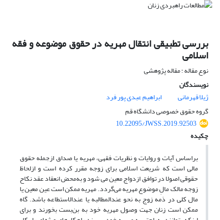
بررسی تطبیقی انتقال مهریه در حقوق موضوعه و فقه
اسلامی
نوع مقاله : مقاله پژوهشی
نویسندگان
ژیلا قهرمانی
ابراهیم عبدی پور فرد
گروه حقوق خصوصی دانشگاه قم
10.22095/JWSS.2019.92503
چکیده
براساس آیات و روایات و نظریات فقهی، مهریه یا صداق ازجمله حقوق
مالی است که شریعت اسلامی برای زوجه مقرر کرده است و ازلحاظ
حقوقی اصولا در توافق ازدواج معین می شود و به‌محض انعقاد عقد نکاح
زوجه مالک مالِ موضوع مهریه می‌گردد. مهریه ممکن است عین معین یا
مال کلی در ذمه زوج به نحو عندالمطالبه یا عندالاستطاعه باشد. گاه
ممکن است زنان جهت وصول مهریه خود به بن‌بست بخورند و برای
اینکه بتوانند به‌راحتی به مهریه خود برسند راهکارهای ویژه ای را بکار