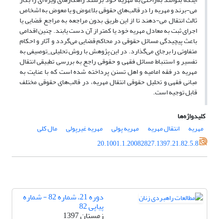
می-برند و مهریه را در قالب‌های حقوقی بلاعوض و یا معوض به اشخاص
ثالث انتقال می-دهند تا از این طریق بدون مراجعه به مراجع قضایی یا
اجرای ثبت به معادل مهریه خود یا کمتر از آن دست یابند. چنین اقدامی
باعث پیچیدگی مسائل حقوقی در محاکم قضایی می‌گردد و آثار و احکام
متفاوتی را برجای می‌گذارد. در این پژوهش با روش تحلیلی_توصیفی به
تفسیر و استنباط مسائل فقهی و حقوقی راجع به بررسی تطبیقی انتقال
مهریه در فقه امامیه و اهل تسنن پرداخته‌ شده است که با عنایت به
مبانی فقهی و تحلیل حقوقی انتقال مهریه، در قالب‌های حقوقی مختلف
قابل توجیه است.
کلیدواژه‌ها
مهریه
انتقال مهریه
مهریه پولی
مهریه غیرپولی
مال کلی
20.1001.1.20082827.1397.21.82.5.8
دوره 21، شماره 82 - شماره
پیاپی 82
زمستان 1397