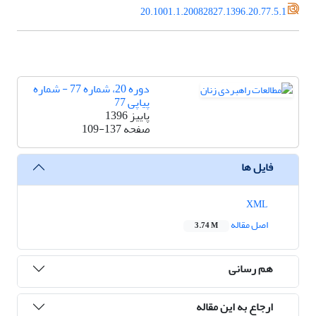
20.1001.1.20082827.1396.20.77.5.1
دوره 20، شماره 77 - شماره
پیاپی 77
پاییز 1396
صفحه
109-137
فایل ها
XML
اصل مقاله
3.74 M
هم رسانی
ارجاع به این مقاله