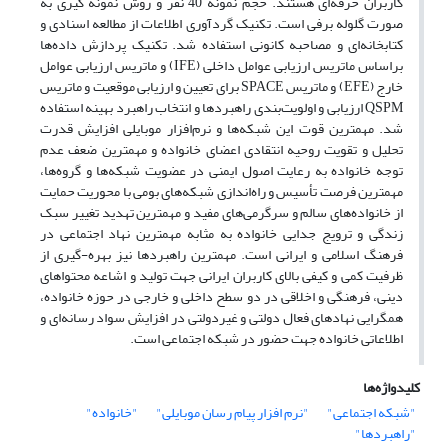
کاربران حرفه‌ای هستند. حجم نمونه 40 نفر و روش نمونه گیری به
صورت گلوله برفی است. تکنیک گردآوری اطلاعات از مطالعه اسنادی و
کتابخانه‌ای و مصاحبه کانونی استفاده شد. تکنیک پردازش داده‌ها
براساس ماتریس ارزیابی عوامل داخلی (IFE) و ماتریس ارزیابی عوامل
خارج (EFE) و ماتریس SPACE برای تعیین و ارزیابی موقعیت و ماتریس
QSPM ارزیابی و اولویت‌بندی راهبردها و انتخاب راهبرد بهینه استفاده
شد. مهمترین قوت این شبکه‌ها و نرم‌افزار موبایلی افزایش قدرت
تحلیل و تقویت روحیه انتقادی اعضای خانواده و مهمترین ضعف عدم
توجه خانواده به رعایت اصول ایمنی در عضویت شبکه‌ها و گروه‌ها،
مهمترین فرصت تأسیس و راه‌اندازی شبکه‌های بومی با محوریت حمایت
از خانواده‌های سالم و سرگرمی‌های مفید و مهمترین تهدید تغییر سبک
زندگی و ترویج جدایی خانواده به مثابه مهمترین نهاد اجتماعی در
فرهنگ اسلامی و ایرانی است. مهمترین راهبردها نیز بهره-گیری از
ظرفیت کمی و کیفی بالای کاربران ایرانی جهت تولید و اشاعه محتواهای
دینی، فرهنگی و اخلاقی در دو سطح داخلی و خارجی در حوزه خانواده،
همگرایی نهادهای فعال دولتی و غیردولتی در افزایش سواد رسانه‌ای و
اطلاعاتی خانواده جهت حضور در شبکه اجتماعی است.
کلیدواژه‌ها
"شبکه اجتماعی"
"نرم افزار پیام رسان موبایلی"
"خانواده"
"راهبردها"