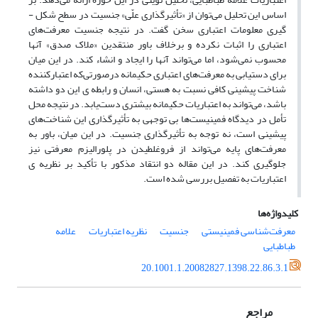
اساس این تحلیل می‌توان از «تأثیرگذاری علّی» جنسیت در سطح شکل ­
گیری معلومات اعتباری سخن گفت. در نتیجه جنسیت معرفت‌های
اعتباری را اثبات نکرده و برخلاف باور منتقدین «ملاک صدق» آنها
محسوب نمی‌شود، اما می‌تواند آنها را ایجاد و انشاء کند. در این میان
برای دستیابی به معرفت‌های اعتباری حکیمانه درصورتی‌که اعتبارکننده
شناخت پیشینی کافی نسبت به هستی، انسان و رابطه ­ی این دو داشته
باشد، می‌تواند به اعتباریات حکیمانه بیشتری دست‌یابد. در نتیجه محل
تأمل در دیدگاه فمینیست‌ها بی ­توجهی به تأثیرگذاری این شناخت‌های
پیشینی است، نه توجه به تأثیرگذاری جنسیت. در این میان، باور به
معرفت‌های پایه می‌تواند از فروغلطیدن در پلورالیزم معرفتی نیز
جلوگیری کند. در این مقاله دو انتقاد مذکور با تأکید بر نظریه ­ی
اعتباریات به تفصیل بررسی شده است.
کلیدواژه‌ها
معرفت‌شناسی فمینیستی
جنسیت
نظریه اعتباریات
علامه
طباطبایی
20.1001.1.20082827.1398.22.86.3.1
مراجع