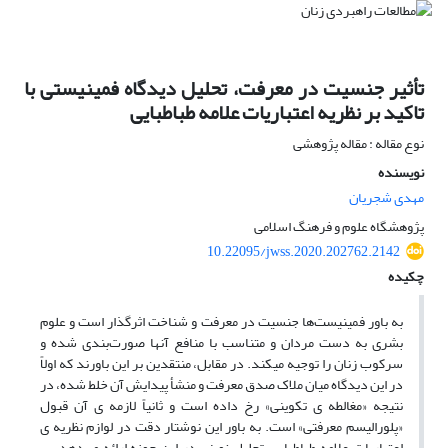
تأثیر جنسیت در معرفت، تحلیل دیدگاه فمینیستی با
تاکید بر نظریه اعتباریات علامه طباطبایی
نوع مقاله : مقاله پژوهشی
نویسنده
مهدی شجریان
پژوهشگاه علوم و فرهنگ اسلامی
10.22095/jwss.2020.202762.2142
چکیده
به باور فمینیست‌ها جنسیت در معرفت و شناخت اثرگذار است و علوم
بشری به دست مردان و متناسب با منافع آنها صورت‌بندی شده و
سرکوب زنان را توجیه می­کند. در مقابل، منتقدین بر این باورند که اولاً
در این دیدگاه میان ملاک صدق معرفت و منشأ پیدایش آن خلط شده، در
نتیجه «مغالطه ­ی تکوینی» رخ داده است و ثانیاً لازمه­ ی آن قبول
«پلورالیسم معرفتی» است. به باور این نوشتار دقت در لوازم نظریه­ ی
اعتباریات علامه طباطبایی، تحلیل نوینی در این حوزه ارائه می‌دهد. بر