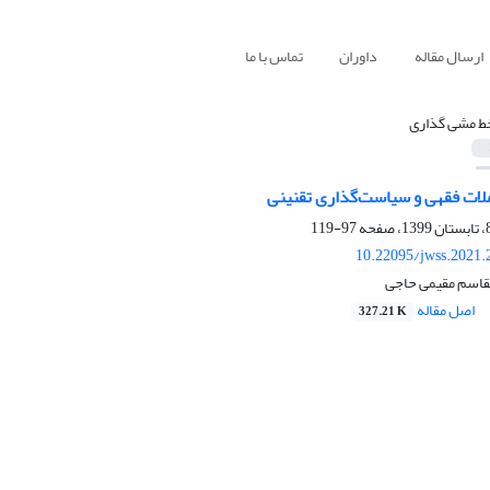
ارسال مقاله
داوران
تماس با ما
ط مشی گذاری
ملات فقهی و سیاست‌گذاری تقنینی
97-119
10.22095/jwss.2021.
لقاسم مقیمی حاجی
اصل مقاله
327.21 K