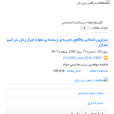
کلیدواژه‌ها =
برساخت اجتماعی
تعداد مقالات:
1
سزارین انتخابی واکاوی تجربه ی زیسته ی نمونه ای از زنان در شهر
تهران
دوره 18، شماره 71، بهار 1395، صفحه
7-28
10.22095/jwss.2016.33825
فاطمه جواهری، زینب هاشمی خواه
مشاهده مقاله
اصل مقاله
539.31 K
مقالات آماده انتشار
شماره جاری
شماره‌های پیشین نشریه