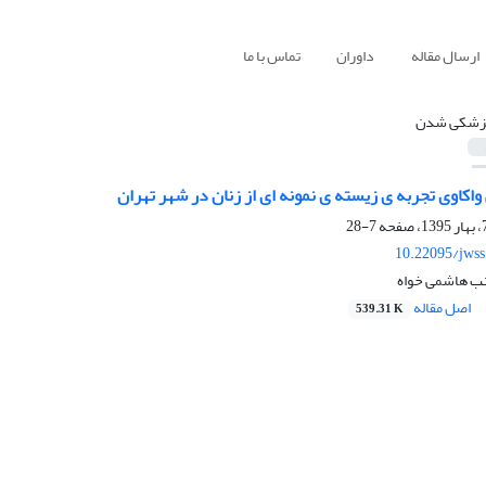
ارسال مقاله
داوران
تماس با ما
زشکی شدن
واکاوی تجربه ی زیسته ی نمونه ای از زنان در شهر تهران
7-28
10.22095/jwss
نب هاشمی خواه
اصل مقاله
539.31 K