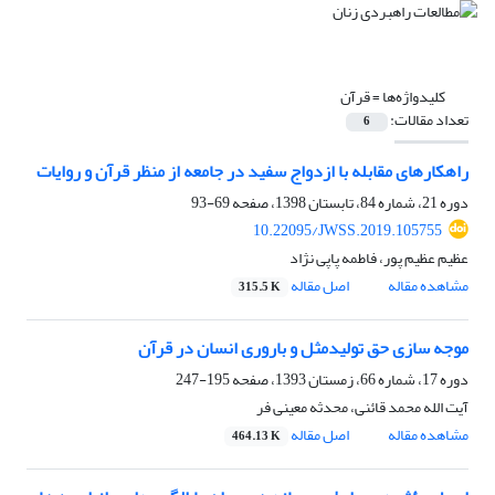
کلیدواژه‌ها =
قرآن
تعداد مقالات:
6
راهکارهای مقابله با ازدواج سفید در جامعه از منظر قرآن و روایات
دوره 21، شماره 84، تابستان 1398، صفحه
69-93
10.22095/JWSS.2019.105755
عظیم عظیم پور، فاطمه پاپی نژاد
مشاهده مقاله
اصل مقاله
315.5 K
موجه سازی حق تولیدمثل و باروری انسان در قرآن
دوره 17، شماره 66، زمستان 1393، صفحه
195-247
آیت الله محمد قائنی، محدثه معینی فر
مشاهده مقاله
اصل مقاله
464.13 K