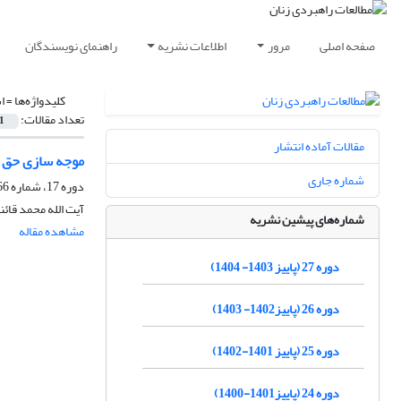
صفحه اصلی
مرور
اطلاعات نشریه
راهنمای نویسندگان
کلیدواژه‌ها =
ا
تعداد مقالات:
1
مقالات آماده انتشار
موجه سازی حق ت
شماره جاری
دوره 17، شماره 66، زمستان 1393، صفحه
آیت الله محمد قائن
شماره‌های پیشین نشریه
مشاهده مقاله
دوره 27 (پاییز 1403- 1404)
دوره 26 (پاییز1402- 1403)
دوره 25 (پاییز 1401-1402)
دوره 24 (پاییز1401-1400)