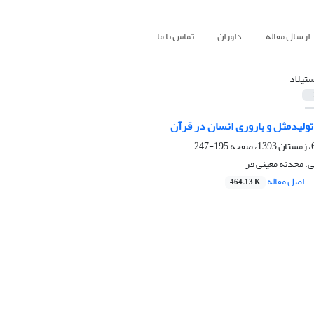
ارسال مقاله
داوران
تماس با ما
ستیلاد
ولیدمثل و باروری انسان در قرآن
195-247
ی، محدثه معینی فر
اصل مقاله
464.13 K