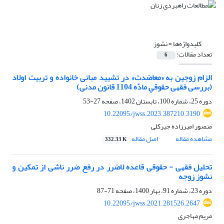
کلیدواژه‌ها =
نشوز
تعداد مقالات:
6
الزام زوجین به «معاضدت» در تشیید مبانی خانواده و تربیت اولاد
(بررسی فقهی حقوقیِ مادّه 1104 قانون مدنی)
دوره 25، شماره 100، تابستان 1402، صفحه
27-53
10.22095/jwss.2023.387210.3190
منصور امیرزاده جیرکلی
مشاهده مقاله
اصل مقاله
332.33 K
تحلیل فقهی - حقوقی قاعده لاضرر در رفع ضرر ناشی از تمکین و
نشوز زوجه
دوره 23، شماره 91، بهار 1400، صفحه
71-87
10.22095/jwss.2021.281526.2647
مریم مهاجری