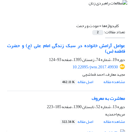
کلیدواژه‌ها =
مودت و رحمت
تعداد مقالات:
2
عوامل آرامش خانواده در سبک زندگی امام علی (ع) و حضرت
فاطمه (س)
دوره 19، شماره 74، زمستان 1395، صفحه
93-124
10.22095/jwss.2017.49930
مجید معارف، احمد قماشچی
مشاهده مقاله
اصل مقاله
462.11 K
معاشرت به معروف
دوره 13، شماره 52، تابستان 1390، صفحه
185-223
مریم احمدیه
مشاهده مقاله
اصل مقاله
322.56 K