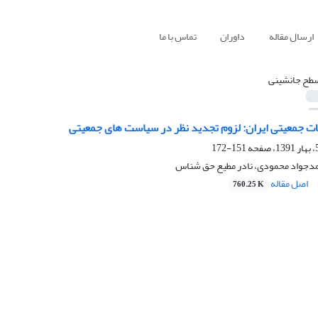
ارسال مقاله
داوران
تماس با ما
طح جانشینی
ات جمعیتی ایران: لزوم تجدید نظر در سیاست های جمعیتی
151-172
دجواد محمودی، نادر مطیع حق شناس
اصل مقاله
760.25 K