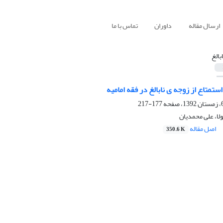
ارسال مقاله
داوران
تماس با ما
ابالغ
ستمتاع از زوجه ی نابالغ در فقه امامیه
177-217
ا، علی محمدیان
اصل مقاله
350.6 K